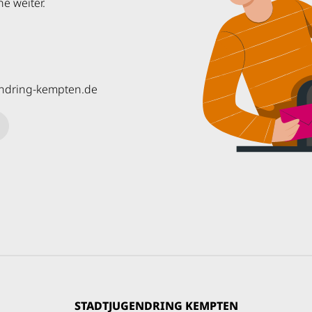
e weiter.
endring-kempten
.
de
STADTJUGENDRING KEMPTEN