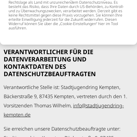
Rechtslage als Land mit unzureichendem Datenschutzniveau. Es
besteht das Risiko, dass Ihre Daten durch US-Behörden, zu Kontroll-
und zu Überwachungszwecken, verarbeitet werden. Derzeit gibt es
keine Rechtsmittel gegen diese Praxis vorzugehen. Sie können Ihre
erteilte Einwilligung jederzeit für die Zukunft widerrufen. Diesen
Widerruf können Sie über die „Cookie-Einstellungen“ hier im Tool
ausführen.
VERANTWORTLICHER FÜR DIE
DATENVERARBEITUNG UND
KONTAKTDATEN DES
DATENSCHUTZBEAUFTRAGTEN
Verantwortliche Stelle ist: Stadtjugendring Kempten,
Bäckerstraße 9, 87435 Kempten, vertreten durch den 1.
Vorsitzenden Thomas Wilhelm,
info
@
stadtjugendring-
kempten
.
de
Sie erreichen unsere Datenschutzbeauftragte unter: