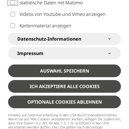
statistische Daten mit Matomo
Videos von Youtube und Vimeo anzeigen
Kartenmaterial anzeigen
SJR Kempten
Über uns
Karriere
Datenschutz-Informationen
Bewerberinformation
Impressum
BEWERBER­
INFORMATION M/W/D
AUSWAHL SPEICHERN
NACH ARTIKEL 13 DSGVO
ICH AKZEPTIERE ALLE COOKIES
Mit den nachfolgenden Informationen geben wir Ihnen
OPTIONALE COOKIES ABLEHNEN
einen Überblick über die Verarbeitung Ihrer
Hinweis auf Datenverarbeitung in den USA durch Videodienst Vimeo:
personenbezogenen Daten und der Ihnen zustehenden
Wenn Sie auf "Alle Cookies akzeptieren“ klicken, willigen Sie zudem ein,
dass ihre Daten i.S.v. Art. 49 Abs. 1 S. 1 lit. a) DSGVO in den USA
Rechte nach der DSGVO.
verarbeitet werden dürfen. Die USA gelten nach derzeitiger