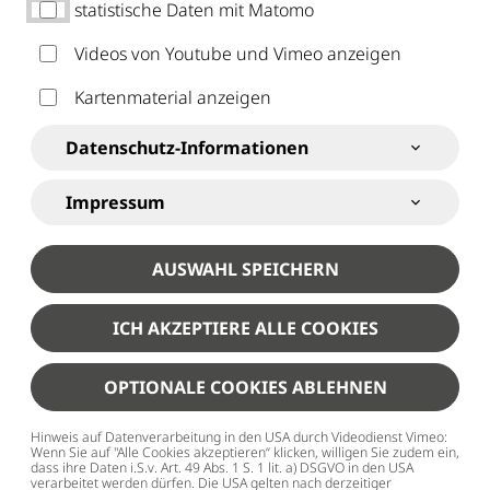
statistische Daten mit Matomo
Videos von Youtube und Vimeo anzeigen
Kartenmaterial anzeigen
SJR Kempten
Jugendpolitik
Datenschutz-Informationen
JUGENDPOLITIK
Impressum
JUGENDPOLITISCHE
AUSWAHL SPEICHERN
INTERESSENVERTRETUNG
Der Stadtjugendring Kempten setzt sich für die Interessen
ICH AKZEPTIERE ALLE COOKIES
von Kindern und Jugendlichen ein. Mit den Mitteln der
OPTIONALE COOKIES ABLEHNEN
Jugendarbeit und der Jugendpolitik vertritt er die Belange
aller jungen Menschen in der kreisfreien Stadt Kempten.
Hinweis auf Datenverarbeitung in den USA durch Videodienst Vimeo:
Unter dem Slogan „Gemeinsam Haltung zeigen!“ ist die
Wenn Sie auf "Alle Cookies akzeptieren“ klicken, willigen Sie zudem ein,
dass ihre Daten i.S.v. Art. 49 Abs. 1 S. 1 lit. a) DSGVO in den USA
verarbeitet werden dürfen. Die USA gelten nach derzeitiger
jugendpolitische Interessenvertretung eine der