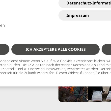
Datenschutz-Informat
Impressum
gen
 vielfältige und nachhaltige
eln nicht zu finanzieren ist.
ICH AKZEPTIERE ALLE COOKIES
eodienst Vimeo: Wenn Sie auf "Alle Cookies akzeptieren“ klicken, willi
 werden dürfen. Die USA gelten nach derzeitiger Rechtslage als Land 
u Kontroll- und zu Überwachungszwecken, verarbeitet werden. Derzeit 
jederzeit für die Zukunft widerrufen. Diesen Widerruf können Sie über d