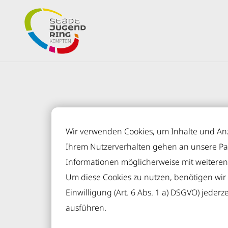
Inhalt der Seite anspringen
Informationen und Einstellungen zur Barrierefreiheit
Wir verwenden Cookies, um Inhalte und Anze
Ihrem Nutzerverhalten gehen an unsere Pa
Informationen möglicherweise mit weitere
SJR Kempten
Über uns
Spenden & Förd
Um diese Cookies zu nutzen, benötigen wir Ih
SPENDEN &
Einwilligung (Art. 6 Abs. 1 a) DSGVO) jederz
ausführen.