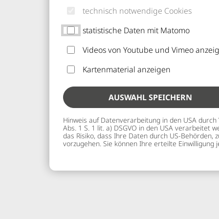
FÖRDERN
technisch notwendige Cookies
statistische Daten mit Matomo
UNTERSTÜTZEN SIE UNS!
Videos von Youtube und Vimeo anzei
Der Stadtjugendring Kempten steht für eine
Kartenmaterial anzeigen
Jugendarbeit, die allein mit öffentlichen Mitt
AUSWAHL SPEICHERN
Hinweis auf Datenverarbeitung in den USA durch Vid
Abs. 1 S. 1 lit. a) DSGVO in den USA verarbeitet
das Risiko, dass Ihre Daten durch US-Behörden, z
vorzugehen. Sie können Ihre erteilte Einwilligung 