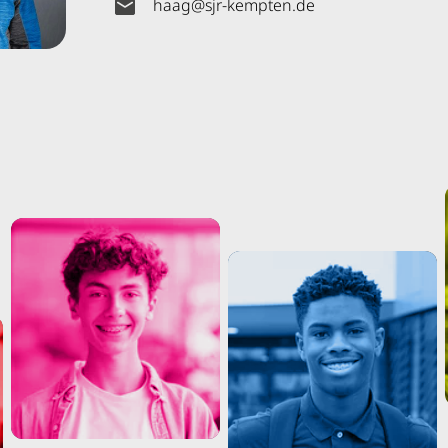
haag
@
sjr-kempten
.
de