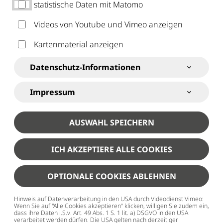
statistische Daten mit Matomo
Videos von Youtube und Vimeo anzeigen
Kartenmaterial anzeigen
SJR Kempten
Über uns
Rechtliche Grundlagen
Datenschutz-Informationen
RECHTLICHE
Impressum
GRUNDLAGEN
AUSWAHL SPEICHERN
Der Stadtjugendring Kempten ist eine Gliederung des
ICH AKZEPTIERE ALLE COOKIES
Bayerischen Jugendrings (Körperschaft des öffentlichen
Rechts). Rechtliche Grundlagen sind die Satzung und die
OPTIONALE COOKIES ABLEHNEN
Geschäftsordnung.
Hinweis auf Datenverarbeitung in den USA durch Videodienst Vimeo:
Gesetzliche Grundlagen sind: Sozialgesetzbuch VIII
Wenn Sie auf "Alle Cookies akzeptieren“ klicken, willigen Sie zudem ein,
dass ihre Daten i.S.v. Art. 49 Abs. 1 S. 1 lit. a) DSGVO in den USA
(Kinder- und Jugendhilfe) | Gesetz zur Ausführung der
verarbeitet werden dürfen. Die USA gelten nach derzeitiger