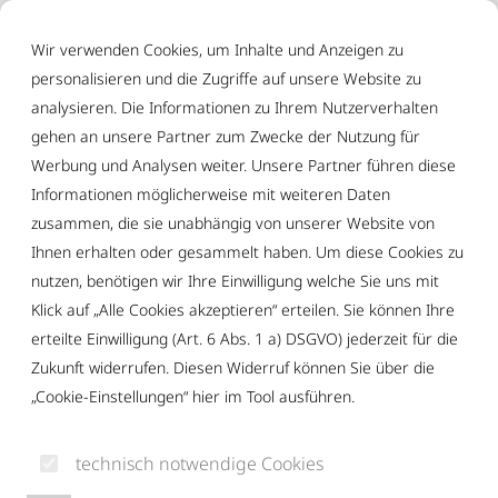
Inhalt der Seite anspringen
Informationen und Einstellungen zur Barrierefreiheit
Wir verwenden Cookies, um Inhalte und Anzeigen zu
personalisieren und die Zugriffe auf unsere Website zu
analysieren. Die Informationen zu Ihrem Nutzerverhalten
gehen an unsere Partner zum Zwecke der Nutzung für
Werbung und Analysen weiter. Unsere Partner führen diese
SJR Kempten
Aktuelles & Termine
News
Informationen möglicherweise mit weiteren Daten
zusammen, die sie unabhängig von unserer Website von
Ihnen erhalten oder gesammelt haben. Um diese Cookies zu
AKTUELLE
nutzen, benötigen wir Ihre Einwilligung welche Sie uns mit
Klick auf „Alle Cookies akzeptieren“ erteilen. Sie können Ihre
NACHRICHTEN
erteilte Einwilligung (Art. 6 Abs. 1 a) DSGVO) jederzeit für die
Zukunft widerrufen. Diesen Widerruf können Sie über die
Was gibt’s Neues? Hier findest du aktuelle Meldungen
„Cookie-Einstellungen“ hier im Tool ausführen.
rund um den Stadtjugendring, unsere Projekte und alles,
was dich und die Jugendarbeit in Kempten bewegt.
technisch notwendige Cookies