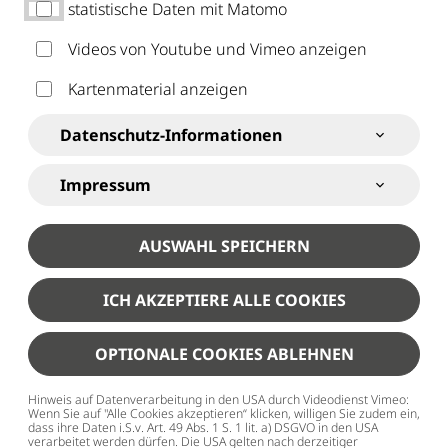
Egal ob Berichte von Veranstaltungen, Ankündigungen
statistische Daten mit Matomo
oder spannende Aktionen – mit unseren News bleibst du
Videos von Youtube und Vimeo anzeigen
auf dem Laufenden. Schau vorbei, damit du nichts
Kartenmaterial anzeigen
verpasst!
Datenschutz-Informationen
VERANSTALTUNGEN
Impressum
Hier findest du alle kommenden Veranstaltungen
des Stadtjugendrings – von Aktionen bis
AUSWAHL SPEICHERN
Workshops.“
ICH AKZEPTIERE ALLE COOKIES
WEITERLESEN
OPTIONALE COOKIES ABLEHNEN
Hinweis auf Datenverarbeitung in den USA durch Videodienst Vimeo:
Wenn Sie auf "Alle Cookies akzeptieren“ klicken, willigen Sie zudem ein,
ZEIT AUSWÄHLEN
dass ihre Daten i.S.v. Art. 49 Abs. 1 S. 1 lit. a) DSGVO in den USA
verarbeitet werden dürfen. Die USA gelten nach derzeitiger