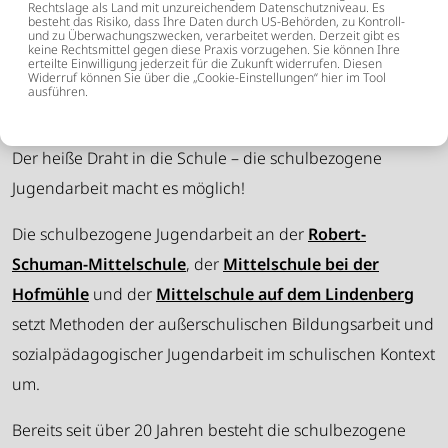
Rechtslage als Land mit unzureichendem Datenschutzniveau. Es
besteht das Risiko, dass Ihre Daten durch US-Behörden, zu Kontroll-
ANGEBOTE
und zu Überwachungszwecken, verarbeitet werden. Derzeit gibt es
keine Rechtsmittel gegen diese Praxis vorzugehen. Sie können Ihre
erteilte Einwilligung jederzeit für die Zukunft widerrufen. Diesen
Widerruf können Sie über die „Cookie-Einstellungen“ hier im Tool
ausführen.
Der heiße Draht in die Schule – die schulbezogene
Jugendarbeit macht es möglich!
Die schulbezogene Jugendarbeit an der
Robert-
Schuman-Mittelschule
, der
Mittelschule bei der
Hofmühle
und der
Mittelschule auf dem Lindenberg
setzt Methoden der außerschulischen Bildungsarbeit und
sozialpädagogischer Jugendarbeit im schulischen Kontext
um.
Bereits seit über 20 Jahren besteht die schulbezogene