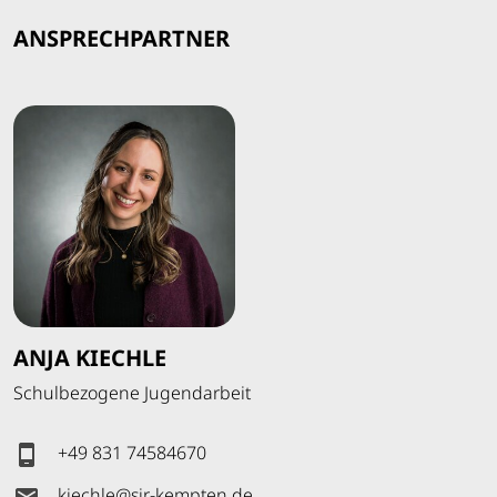
ANSPRECHPARTNER
ANJA KIECHLE
Schulbezogene Jugendarbeit
+49 831 74584670
kiechle
@
sjr-kempten
.
de