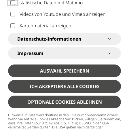
JUGENDARBEIT
statistische Daten mit Matomo
DER HEISSE DRAHT ...
Videos von Youtube und Vimeo anzeigen
Kartenmaterial anzeigen
... in die Mittelschule auf dem Lindenberg, in die
Mittelschule bei der Hofmühle und in die Robert-
Datenschutz-Informationen
Schuman-Mittelschule!
Impressum
AUSWAHL SPEICHERN
ICH AKZEPTIERE ALLE COOKIES
OPTIONALE COOKIES ABLEHNEN
Hinweis auf Datenverarbeitung in den USA durch Videodienst Vimeo:
Wenn Sie auf "Alle Cookies akzeptieren“ klicken, willigen Sie zudem ein,
dass ihre Daten i.S.v. Art. 49 Abs. 1 S. 1 lit. a) DSGVO in den USA
verarbeitet werden dürfen. Die USA gelten nach derzeitiger