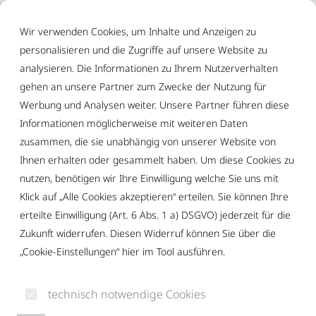
Inhalt der Seite anspringen
Informationen und Einstellungen zur Barrierefreiheit
Wir verwenden Cookies, um Inhalte und Anzeigen zu
personalisieren und die Zugriffe auf unsere Website zu
analysieren. Die Informationen zu Ihrem Nutzerverhalten
gehen an unsere Partner zum Zwecke der Nutzung für
Werbung und Analysen weiter. Unsere Partner führen diese
Informationen möglicherweise mit weiteren Daten
DU HAST FRAGEN?
zusammen, die sie unabhängig von unserer Website von
Ihnen erhalten oder gesammelt haben. Um diese Cookies zu
Dann ruf uns an oder schreib uns – wir sind immer für
nutzen, benötigen wir Ihre Einwilligung welche Sie uns mit
Klick auf „Alle Cookies akzeptieren“ erteilen. Sie können Ihre
dich da, freuen uns auf deine Nachricht und helfen dir
erteilte Einwilligung (Art. 6 Abs. 1 a) DSGVO) jederzeit für die
gerne weiter.
Zukunft widerrufen. Diesen Widerruf können Sie über die
„Cookie-Einstellungen“ hier im Tool ausführen.
technisch notwendige Cookies
+49 831 9600950