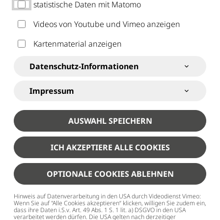
statistische Daten mit Matomo
info
@
stadtjugendring-kempten
.
de
Videos von Youtube und Vimeo anzeigen
ABONNIERE UNSEREN NEWSLETTER
Kartenmaterial anzeigen
Datenschutz-Informationen
Impressum
AUSWAHL SPEICHERN
ICH AKZEPTIERE ALLE COOKIES
OPTIONALE COOKIES ABLEHNEN
Hinweis auf Datenverarbeitung in den USA durch Videodienst Vimeo:
Wenn Sie auf "Alle Cookies akzeptieren“ klicken, willigen Sie zudem ein,
dass ihre Daten i.S.v. Art. 49 Abs. 1 S. 1 lit. a) DSGVO in den USA
verarbeitet werden dürfen. Die USA gelten nach derzeitiger